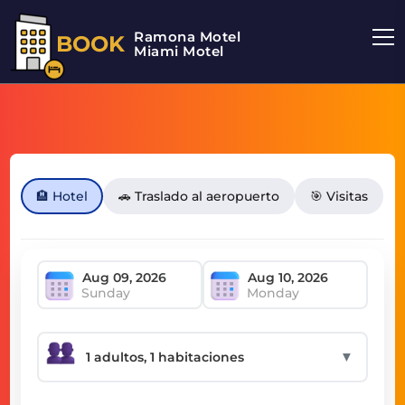
Ramona Motel
BOOK
Miami Motel
🏨 Hotel
🚗 Traslado al aeropuerto
🎯 Visitas
Sunday
Monday
▼