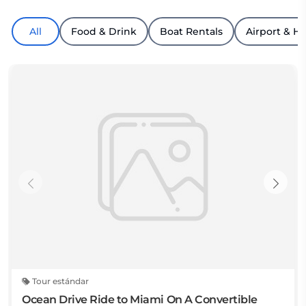
All
Food & Drink
Boat Rentals
Airport & Ho
Tour estándar
Ocean Drive Ride to Miami On A Convertible