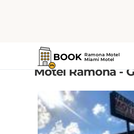
GALERÍA
Motel Ramona - G