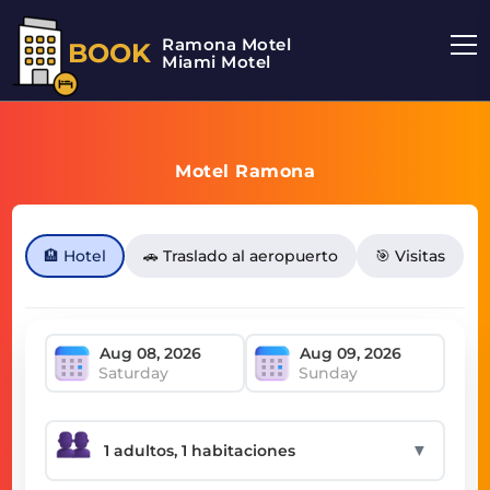
Ramona Motel
BOOK
Miami Motel
Motel Ramona
🏨 Hotel
🚗 Traslado al aeropuerto
🎯 Visitas
Saturday
Sunday
▼