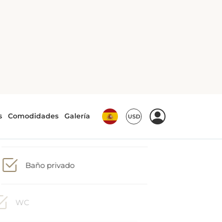
Aire acondicionado
TV de pantalla plana
Baño privado
WC