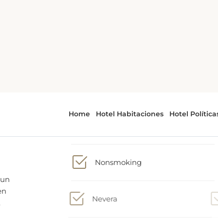
2 camas dobles
Bath or Shower
Nonsmoking
 un
en
Nevera
.